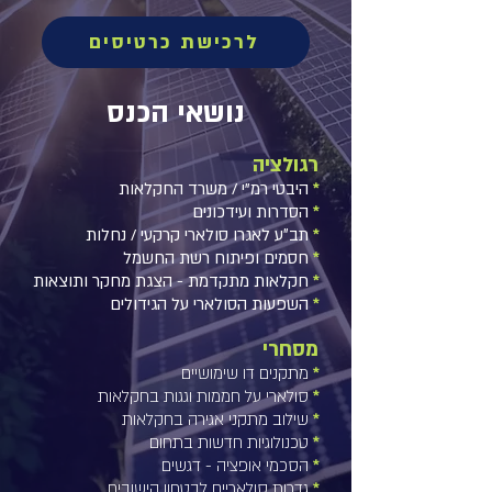
לרכישת כרטיסים
נושאי הכנס
רגולציה
*
היבטי רמ"י / משרד החקלאות
*
הסדרות ועידכונים
*
תב״ע לאגרו סולארי קרקעי / נחלות
*
חסמים ופיתוח רשת החשמל
*
חקלאות מתקדמת - הצגת מחקר ותוצאות
*
השפעות הסולארי על הגידולים
מסחרי
*
מתקנים דו שימושיים
*
סולארי על חממות וגגות בחקלאות
*
שילוב מתקני אגירה בחקלאות
*
טכנולוגיות חדשות בתחום
*
הסכמי אופציה - דגשים
*
גדרות סולאריים לבטחון הישובים